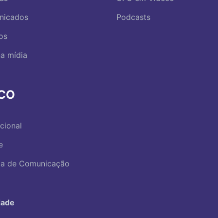
nicados
Podcasts
os
a mídia
RCO
ucional
e
ica de Comunicação
dade