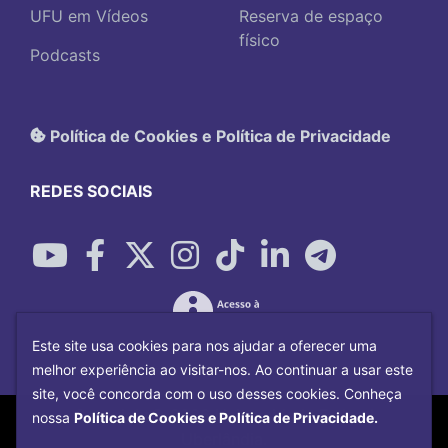
UFU em Vídeos
Reserva de espaço
físico
Podcasts
Política de Cookies e Política de Privacidade
REDES SOCIAIS
Este site usa cookies para nos ajudar a oferecer uma
melhor experiência ao visitar-nos. Ao continuar a usar este
site, você concorda com o uso desses cookies. Conheça
Copyright©
2026
Universidade Federal
nossa
Política de Cookies e Política de Privacidade.
Uberlândia.