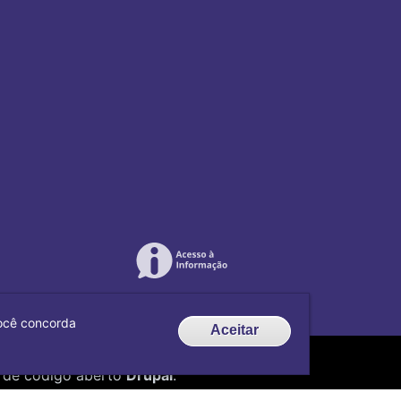
 você concorda
Aceitar
de código aberto
Drupal
.