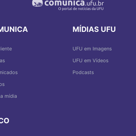
MUNICA
MÍDIAS UFU
iente
UFU em Imagens
ias
UFU em Vídeos
nicados
Podcasts
os
a mídia
RCO