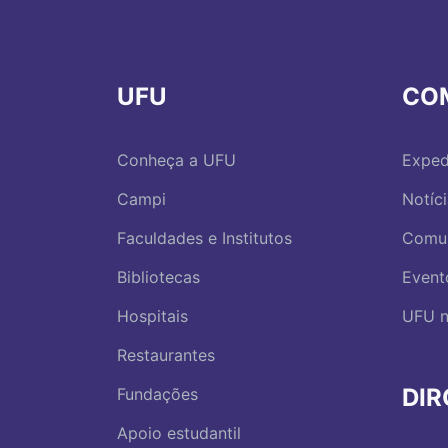
UFU
CO
Conheça a UFU
Exped
Campi
Notíc
Faculdades e Institutos
Comu
Bibliotecas
Event
Hospitais
UFU n
Restaurantes
DI
Fundações
Apoio estudantil