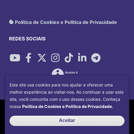
Política de Cookies e Política de Privacidade
REDES SOCIAIS
Este site usa cookies para nos ajudar a oferecer uma
melhor experiência ao visitar-nos. Ao continuar a usar este
site, você concorda com o uso desses cookies. Conheça
Copyright©
2026
Universidade Federal
nossa
Política de Cookies e Política de Privacidade.
Uberlândia.
Desenvolvido por
Centro de Tecnologia da
Aceitar
Informação e Comunicação
com o CMS de