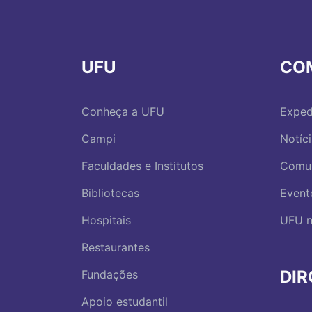
UFU
CO
Conheça a UFU
Exped
Campi
Notíc
Faculdades e Institutos
Comu
Bibliotecas
Event
Hospitais
UFU n
Restaurantes
DI
Fundações
Apoio estudantil