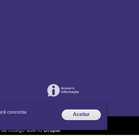
 você concorda
Aceitar
de código aberto
Drupal
.