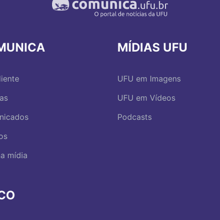
MUNICA
MÍDIAS UFU
iente
UFU em Imagens
ias
UFU em Vídeos
nicados
Podcasts
os
a mídia
RCO