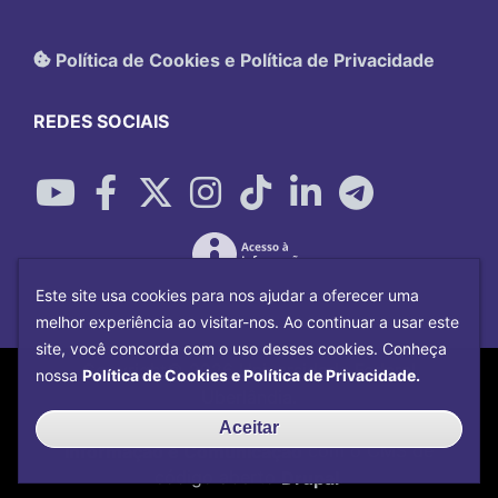
Política de Cookies e Política de Privacidade
REDES SOCIAIS
Este site usa cookies para nos ajudar a oferecer uma
melhor experiência ao visitar-nos. Ao continuar a usar este
site, você concorda com o uso desses cookies. Conheça
Copyright©
2026
Universidade Federal
nossa
Política de Cookies e Política de Privacidade.
Uberlândia.
Desenvolvido por
Centro de Tecnologia da
Aceitar
Informação e Comunicação
com o CMS de
código aberto
Drupal
.