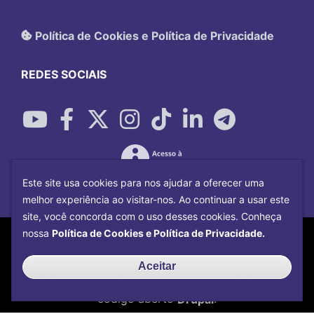
Política de Cookies e Política de Privacidade
REDES SOCIAIS
Este site usa cookies para nos ajudar a oferecer uma
melhor experiência ao visitar-nos. Ao continuar a usar este
site, você concorda com o uso desses cookies. Conheça
Copyright©
2026
Universidade Federal
nossa
Política de Cookies e Política de Privacidade.
Uberlândia.
Desenvolvido por
Centro de Tecnologia da
Aceitar
Informação e Comunicação
com o CMS de
código aberto
Drupal
.