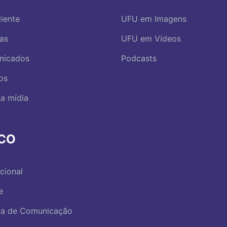
iente
UFU em Imagens
ias
UFU em Vídeos
nicados
Podcasts
os
a mídia
RCO
ucional
e
ica de Comunicação