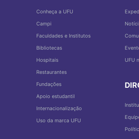
Conheça a UFU
Exped
Campi
Notíc
Faculdades e Institutos
Comu
Bibliotecas
Event
Hospitais
UFU n
Restaurantes
DI
Fundações
Apoio estudantil
Instit
Internacionalização
Equip
Uso da marca UFU
Polít