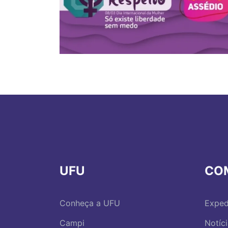
UFU
CO
Conheça a UFU
Exped
Campi
Notíc