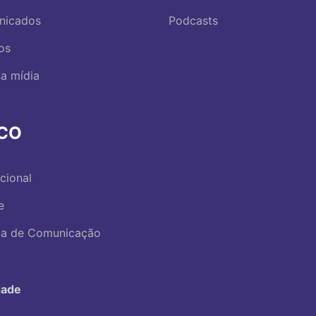
nicados
Podcasts
os
a mídia
RCO
ucional
e
ica de Comunicação
dade