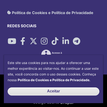
Política de Cookies e Política de Privacidade
REDES SOCIAIS
Este site usa cookies para nos ajudar a oferecer uma
melhor experiência ao visitar-nos. Ao continuar a usar este
site, você concorda com o uso desses cookies. Conheça
Copyright©
2026
Universidade Federal
nossa
Política de Cookies e Política de Privacidade.
Uberlândia.
Desenvolvido por
Centro de Tecnologia da
Aceitar
Informação e Comunicação
com o CMS de
código aberto
Drupal
.