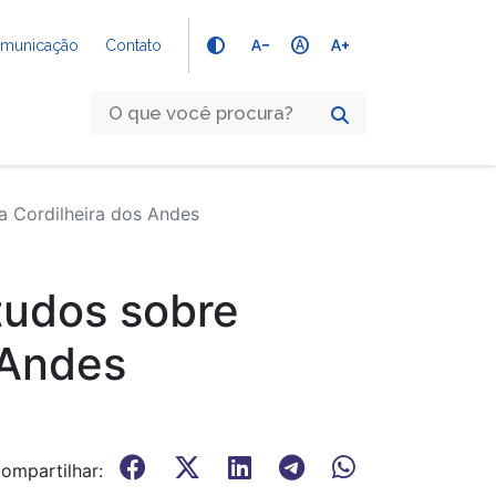
text_decrease
hdr_auto
text_increase
Comunicação
Contato
 Cordilheira dos Andes
tudos sobre
 Andes
ompartilhar: