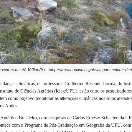
 ventos de até 100km/h e temperaturas quase negativas para coletar dado
anças climáticas, os professores Guilherme Resende Correa, do Insti
stituto de Ciências Agrárias (Iciag/UFU), estão entre os pesquisadores
tem como objetivo monitorar as alterações climáticas nos solos afetad
dos Andes.
ntártico Brasileiro, com pesquisas de Carlos Ernesto Schaefer, da UFV
acontece com o Programa de Pós-Graduação em Geografia da UFU, com