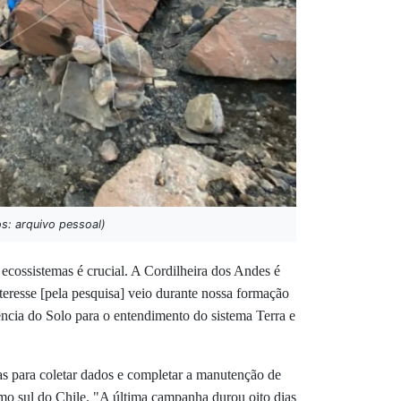
s: arquivo pessoal)
cossistemas é crucial. A Cordilheira dos Andes é
eresse [pela pesquisa] veio durante nossa formação
cia do Solo para o entendimento do sistema Terra e
s para coletar dados e completar a manutenção de
emo sul do Chile. "A última campanha durou oito dias