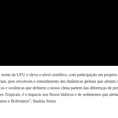
o nome da UFU e eleva o nível científico, com participação em projetos 
ciais, pois envolvem o entendimento das dinâmicas globais que afetam o
as e oceânicas que definem o nosso clima partem das diferenças de pres
des Tropicais, é o impacto nos fluxos hídricos e de sedimentos que afeta
os e Bolivianos”, finaliza Senra.