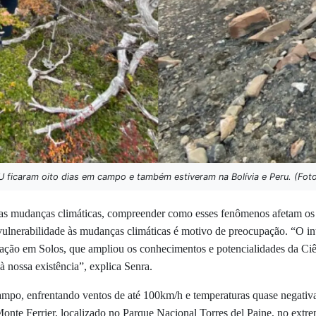
 ficaram oito dias em campo e também estiveram na Bolívia e Peru. (Foto
s mudanças climáticas, compreender como esses fenômenos afetam os e
ulnerabilidade às mudanças climáticas é motivo de preocupação. “O int
ção em Solos, que ampliou os conhecimentos e potencialidades da Ciên
 nossa existência”, explica Senra.
ampo, enfrentando ventos de até 100km/h e temperaturas quase negativa
Monte Ferrier, localizado no Parque Nacional Torres del Paine, no extr