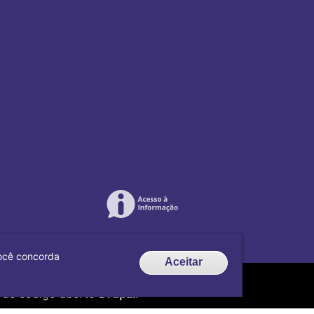
 você concorda
Aceitar
de código aberto
Drupal
.