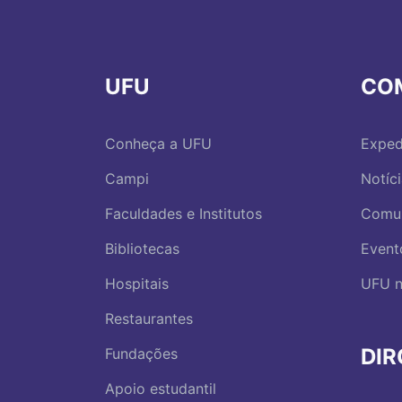
UFU
CO
Conheça a UFU
Exped
Campi
Notíc
Faculdades e Institutos
Comu
Bibliotecas
Event
Hospitais
UFU n
Restaurantes
DI
Fundações
Apoio estudantil