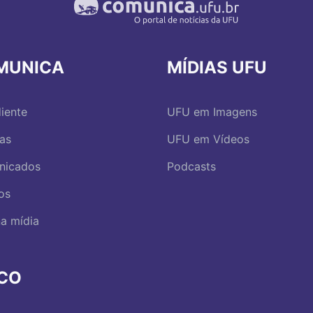
MUNICA
MÍDIAS UFU
iente
UFU em Imagens
ias
UFU em Vídeos
nicados
Podcasts
os
a mídia
RCO