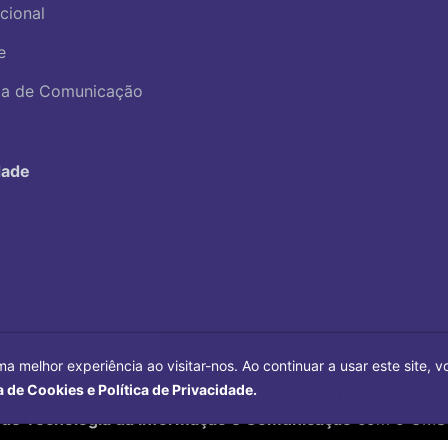
ucional
e
ica de Comunicação
dade
ma melhor experiência ao visitar-nos. Ao continuar a usar este site,
a de Cookies e Política de Privacidade.
Copyright©
2026
Universidade Federal Uberlândia.
 de Tecnologia da Informação e Comunicação
com o CMS 