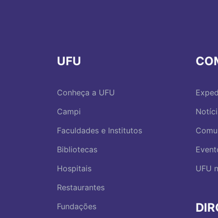
UFU
CO
Conheça a UFU
Exped
Campi
Notíc
Faculdades e Institutos
Comu
Bibliotecas
Event
Hospitais
UFU n
Restaurantes
DI
Fundações