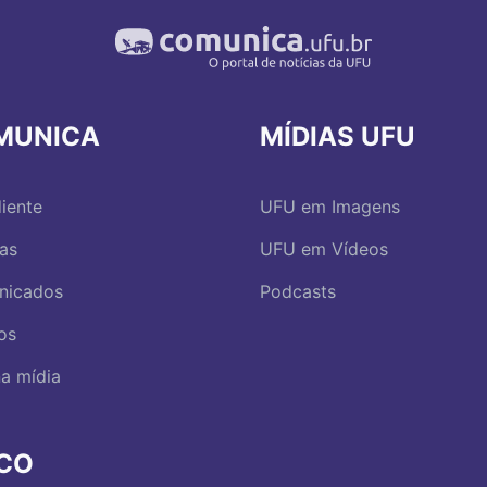
MUNICA
MÍDIAS UFU
iente
UFU em Imagens
ias
UFU em Vídeos
nicados
Podcasts
os
a mídia
RCO