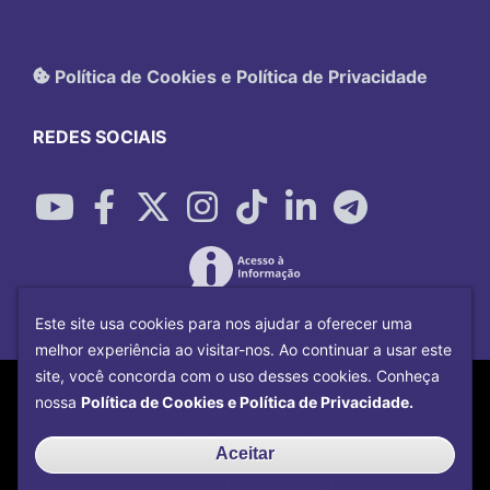
Política de Cookies e Política de Privacidade
REDES SOCIAIS
Este site usa cookies para nos ajudar a oferecer uma
melhor experiência ao visitar-nos. Ao continuar a usar este
site, você concorda com o uso desses cookies. Conheça
Copyright©
2026
Universidade Federal
nossa
Política de Cookies e Política de Privacidade.
Uberlândia.
Desenvolvido por
Centro de Tecnologia da
Aceitar
Informação e Comunicação
com o CMS de
código aberto
Drupal
.