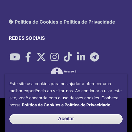
Política de Cookies e Política de Privacidade
REDES SOCIAIS
Este site usa cookies para nos ajudar a oferecer uma
melhor experiência ao visitar-nos. Ao continuar a usar este
site, você concorda com o uso desses cookies. Conheça
Copyright©
2026
Universidade Federal
nossa
Política de Cookies e Política de Privacidade.
Uberlândia.
Desenvolvido por
Centro de Tecnologia da
Aceitar
Informação e Comunicação
com o CMS de