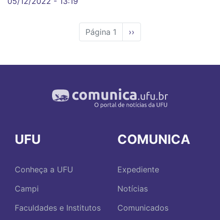
05/12/2022 - 13:19
Página 1
Próxima
››
página
UFU
COMUNICA
Conheça a UFU
Expediente
Campi
Notícias
Faculdades e Institutos
Comunicados