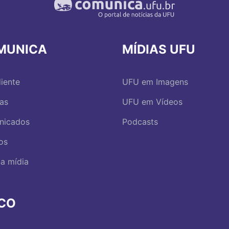
MUNICA
MÍDIAS UFU
iente
UFU em Imagens
ias
UFU em Vídeos
nicados
Podcasts
os
a mídia
RCO