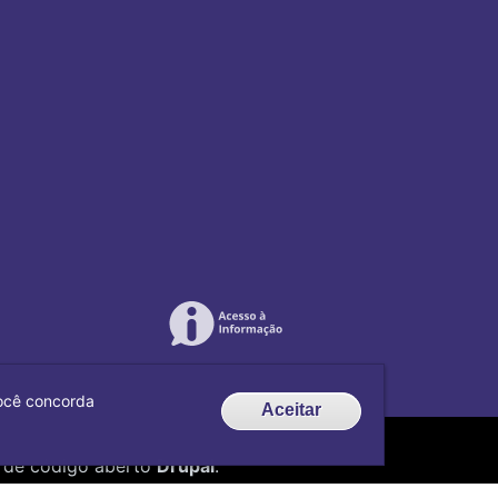
 você concorda
Aceitar
de código aberto
Drupal
.