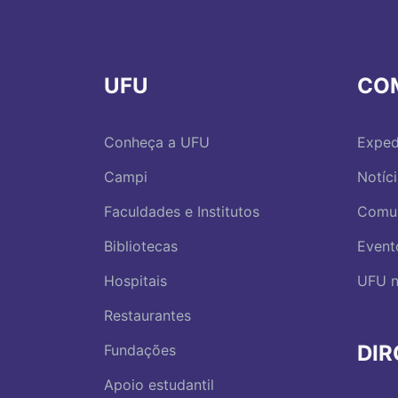
UFU
CO
Conheça a UFU
Exped
Campi
Notíc
Faculdades e Institutos
Comu
Bibliotecas
Event
Hospitais
UFU n
Restaurantes
DI
Fundações
Apoio estudantil