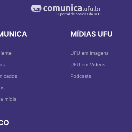
MUNICA
MÍDIAS UFU
iente
UFU em Imagens
ias
UFU em Vídeos
nicados
Podcasts
os
a mídia
RCO