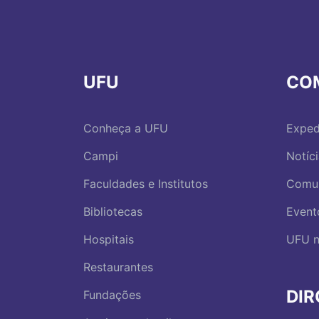
UFU
CO
Conheça a UFU
Exped
Campi
Notíc
Faculdades e Institutos
Comu
Bibliotecas
Event
Hospitais
UFU n
Restaurantes
DI
Fundações