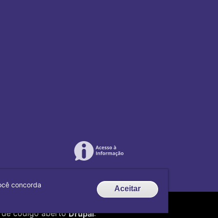
 você concorda
Aceitar
de código aberto
Drupal
.