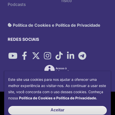
físico
Podcasts
Política de Cookies e Política de Privacidade
REDES SOCIAIS
Este site usa cookies para nos ajudar a oferecer uma
melhor experiência ao visitar-nos. Ao continuar a usar este
site, você concorda com o uso desses cookies. Conheça
Copyright©
2026
Universidade Federal
nossa
Política de Cookies e Política de Privacidade.
Uberlândia.
Desenvolvido por
Centro de Tecnologia da
Aceitar