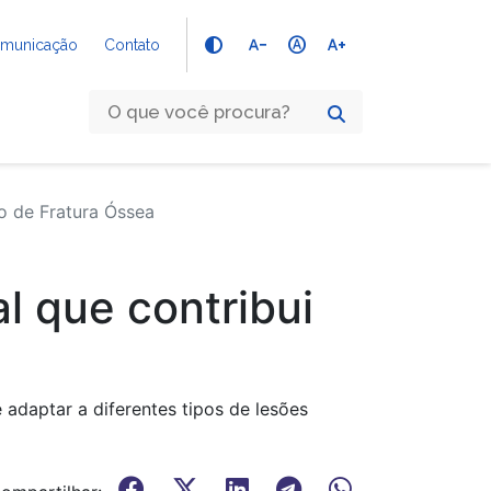
text_decrease
hdr_auto
text_increase
Comunicação
Contato
o de Fratura Óssea
al que contribui
adaptar a diferentes tipos de lesões