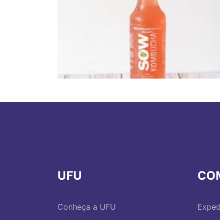
UFU
CO
Conheça a UFU
Exped