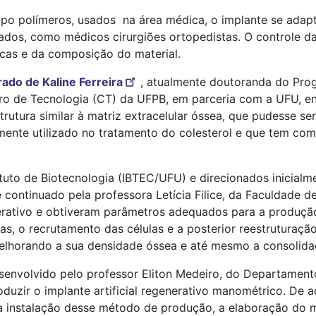
ipo polímeros, usados na área médica, o implante se adap
tados, como médicos cirurgiões ortopedistas. O controle da
cas e da composição do material.
ado de Kaline Ferreira
, atualmente doutoranda do Pro
tro de Tecnologia (CT) da UFPB, em parceria com a UFU, en
strutura similar à matriz extracelular óssea, que pudesse 
ente utilizado no tratamento do colesterol e que tem co
ituto de Biotecnologia (IBTEC/UFU) e direcionados inicialm
e continuado pela professora Letícia Filice, da Faculdade
rativo e obtiveram parâmetros adequados para a produção
, o recrutamento das células e a posterior reestruturação
lhorando a sua densidade óssea e até mesmo a consolidaç
senvolvido pelo professor Eliton Medeiro, do Departament
duzir o implante artificial regenerativo manométrico. De 
a instalação desse método de produção, a elaboração do ma