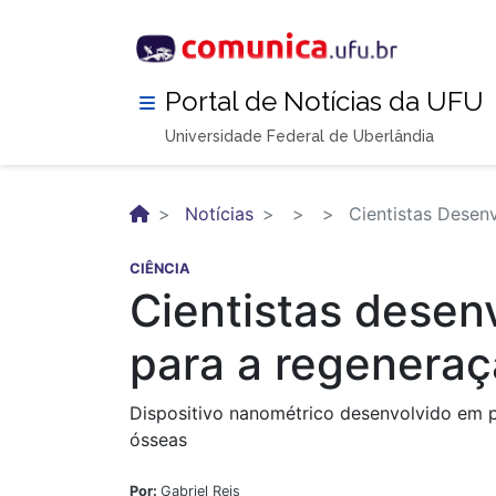
Pular
para
o
conteúdo
Portal de Notícias da UFU
principal
Universidade Federal de Uberlândia
Notícias
Cientistas Desenv
CIÊNCIA
Cientistas desenv
para a regeneraç
Dispositivo nanométrico desenvolvido em pa
ósseas
Por:
Gabriel Reis