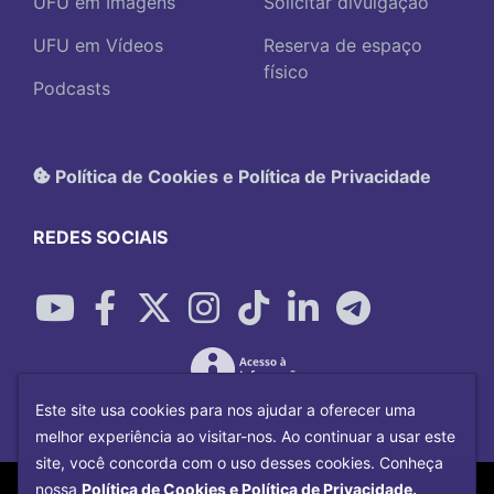
UFU em Imagens
Solicitar divulgação
UFU em Vídeos
Reserva de espaço
físico
Podcasts
Política de Cookies e Política de Privacidade
REDES SOCIAIS
Este site usa cookies para nos ajudar a oferecer uma
melhor experiência ao visitar-nos. Ao continuar a usar este
site, você concorda com o uso desses cookies. Conheça
Copyright©
2026
Universidade Federal
nossa
Política de Cookies e Política de Privacidade.