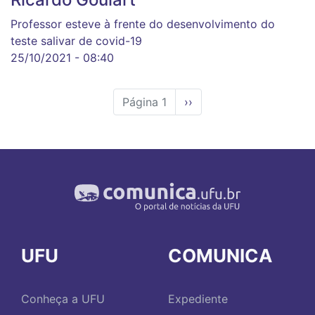
Professor esteve à frente do desenvolvimento do
teste salivar de covid-19
25/10/2021 - 08:40
Página 1
Próxima
››
página
UFU
COMUNICA
Conheça a UFU
Expediente