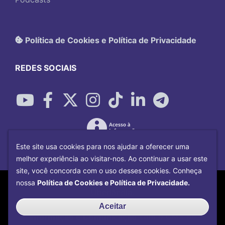
Política de Cookies e Política de Privacidade
REDES SOCIAIS
Este site usa cookies para nos ajudar a oferecer uma
melhor experiência ao visitar-nos. Ao continuar a usar este
site, você concorda com o uso desses cookies. Conheça
Copyright©
2026
Universidade Federal
nossa
Política de Cookies e Política de Privacidade.
Uberlândia.
Desenvolvido por
Centro de Tecnologia da
Aceitar
Informação e Comunicação
com o CMS de