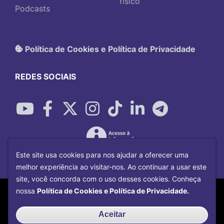
físico
Podcasts
Política de Cookies e Política de Privacidade
REDES SOCIAIS
Este site usa cookies para nos ajudar a oferecer uma
melhor experiência ao visitar-nos. Ao continuar a usar este
site, você concorda com o uso desses cookies. Conheça
Copyright©
2026
Universidade Federal
nossa
Política de Cookies e Política de Privacidade.
Uberlândia.
Desenvolvido por
Centro de Tecnologia da
Aceitar