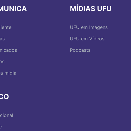
MUNICA
MÍDIAS UFU
iente
UFU em Imagens
ias
UFU em Vídeos
nicados
Podcasts
os
a mídia
RCO
ucional
e