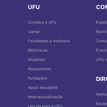
UFU
CO
Conheça a UFU
Exped
Campi
Notíc
Faculdades e Institutos
Comu
Bibliotecas
Event
Hospitais
UFU n
Restaurantes
DI
Fundações
Apoio estudantil
Instit
Internacionalização
Equip
Uso da marca UFU