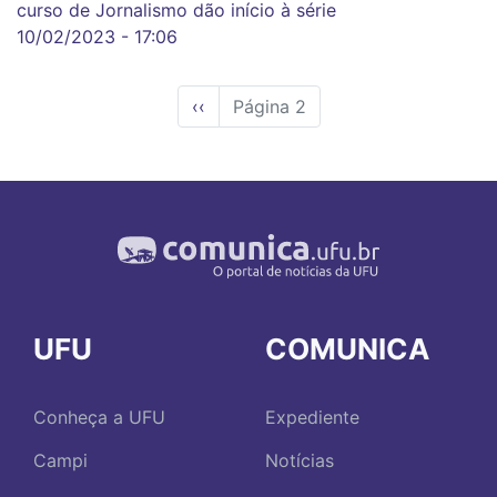
curso de Jornalismo dão início à série
10/02/2023 - 17:06
Página
‹‹
Página 2
anterior
UFU
COMUNICA
Conheça a UFU
Expediente
Campi
Notícias