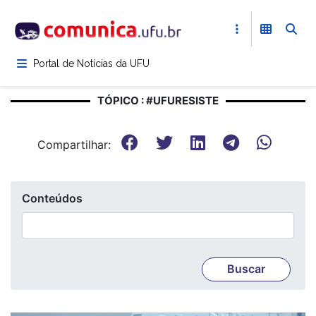
Pular
para
o
conteúdo
Portal de Notícias da UFU
principal
TÓPICO : #UFURESISTE
Compartilhar:
Conteúdos