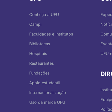
Conheça a UFU
Exped
Campi
Notíc
Faculdades e Institutos
Comu
Bibliotecas
Event
Hospitais
UFU n
Restaurantes
DI
Fundações
Apoio estudantil
Instit
Internacionalização
Equip
Uso da marca UFU
Polít