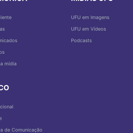
iente
UFU em Imagens
ias
UFU em Vídeos
nicados
Podcasts
os
a mídia
RCO
ucional
e
ica de Comunicação