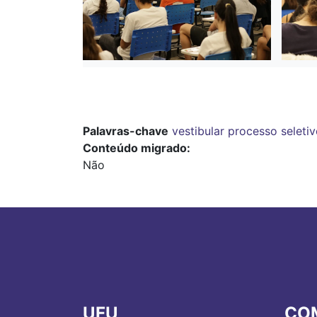
Palavras-chave
vestibular
processo seleti
Conteúdo migrado
Não
UFU
CO