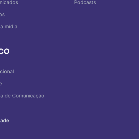
nicados
Podcasts
os
a mídia
RCO
ucional
e
ica de Comunicação
dade