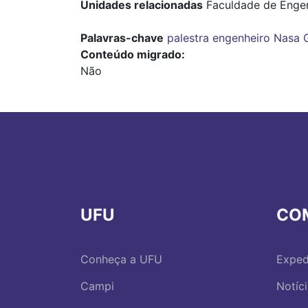
Unidades relacionadas
Faculdade de Enge
Palavras-chave
palestra
engenheiro
Nasa
Conteúdo migrado
Não
UFU
CO
Conheça a UFU
Exped
Campi
Notíc