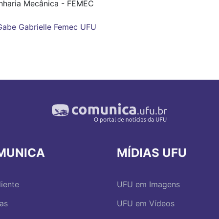
nharia Mecânica - FEMEC
Gabe Gabrielle
Femec
UFU
MUNICA
MÍDIAS UFU
iente
UFU em Imagens
ias
UFU em Vídeos