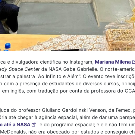
a e divulgadora científica no Instagram,
Mariana Milena
edy Space Center
da NASA Gabe Gabrielle. O norte-americ
strar a palestra "Ao Infinito e Além". O evento teve inscr
o com a presença de estudantes de diversos cursos, princ
ada em inglês, com tradução por conta da professora do C
uda do professor Giuliano Gardolinski Venson, da Femec, p
ória até chegar à agência espacial, além de dar uma perspec
o até a NASA
e do programa espacial; e ele não tem um
do McDonalds, não era obcecado por estudos e conseguiu c