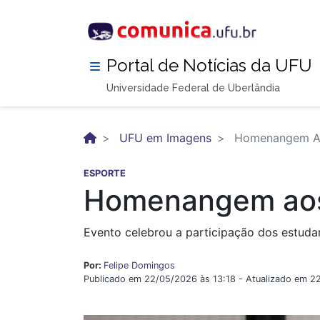
Pular
para
o
conteúdo
Portal de Notícias da UFU
principal
Universidade Federal de Uberlândia
UFU em Imagens
Homenangem Aos
ESPORTE
Homenangem aos 
Evento celebrou a participação dos estudan
Por:
Felipe Domingos
Publicado em 22/05/2026 às 13:18 - Atualizado em 2