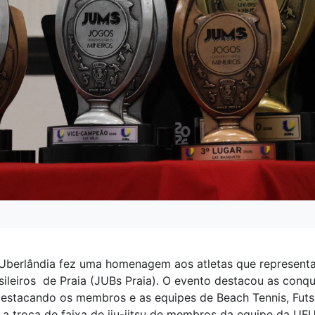
 Uberlândia fez uma homenagem aos atletas que representar
sileiros de Praia (JUBs Praia). O evento destacou as conq
stacando os membros e as equipes de Beach Tennis, Futsal
 a troca de faixa de jiu-jitsu de membros da equipe da U