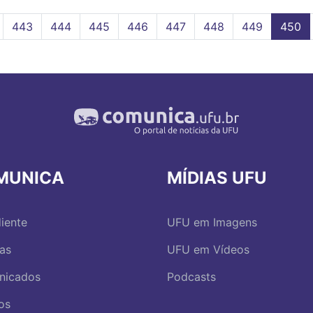
Page
443
Page
444
Page
445
Page
446
Page
447
Page
448
Page
449
Págin
450
r
atual
MUNICA
MÍDIAS UFU
iente
UFU em Imagens
ias
UFU em Vídeos
nicados
Podcasts
os