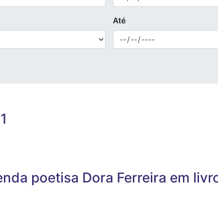
Até
21
da poetisa Dora Ferreira em livr