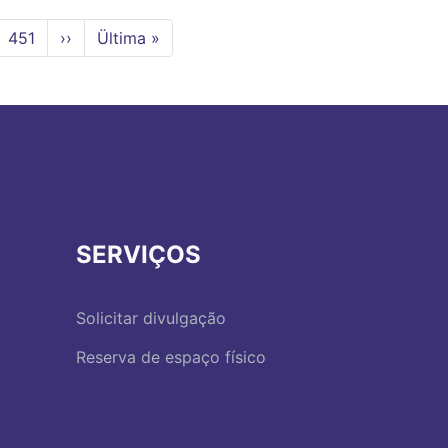
a
Page
451
Próxima
››
Última
Ültima »
página
página
SERVIÇOS
Solicitar divulgação
Reserva de espaço físico