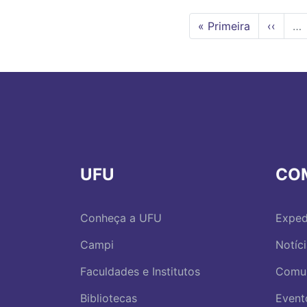
Primeira
« Primeira
Página
‹‹
…
página
anterio
UFU
CO
Conheça a UFU
Exped
Campi
Notíc
Faculdades e Institutos
Comu
Bibliotecas
Event