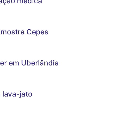
ração médica
, mostra Cepes
cer em Uberlândia
lava-jato