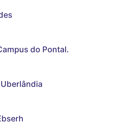
ades
 Campus do Pontal.
 Uberlândia
Ebserh