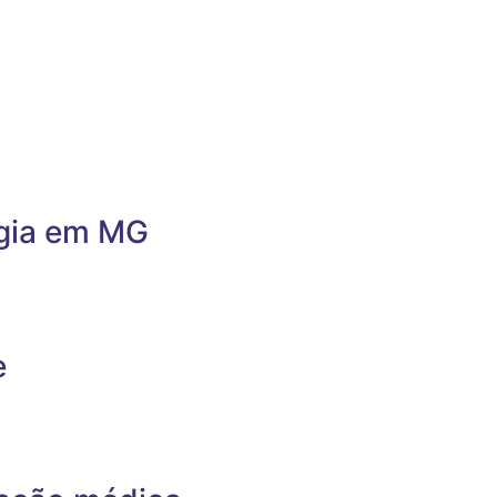
rgia em MG
e