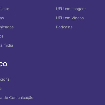
iente
UFU em Imagens
ias
UFU em Vídeos
nicados
Podcasts
os
a mídia
RCO
ucional
e
ica de Comunicação