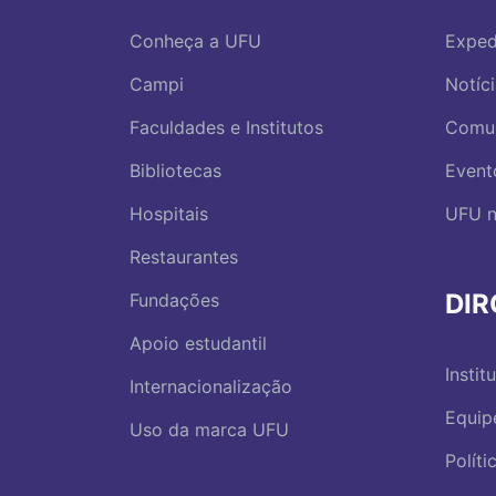
Conheça a UFU
Exped
Campi
Notíc
Faculdades e Institutos
Comu
Bibliotecas
Event
Hospitais
UFU n
Restaurantes
DI
Fundações
Apoio estudantil
Instit
Internacionalização
Equip
Uso da marca UFU
Polít