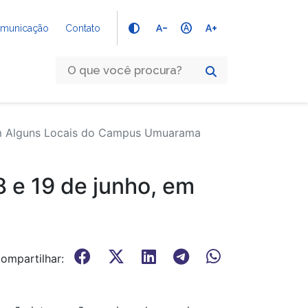
text_decrease
hdr_auto
text_increase
Comunicação
Contato
, em Alguns Locais do Campus Umuarama
8 e 19 de junho, em
ompartilhar: