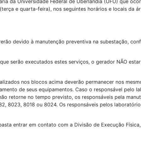
ia da Universidade Federal de Uberlândia (UFU) que ocorr
4 (terça e quarta-feira), nos seguintes horários e locais 
rrerão devido à manutenção preventiva na subestação, conf
 que serão executados estes serviços, o gerador NÃO estará
calizados nos blocos acima deverão permanecer nos mesmo
namento de seus equipamentos. Caso o responsável pelo lab
ica não retorne no tempo previsto, os responsáveis pela ma
2, 8023, 8018 ou 8024. Os responsáveis pelos laboratórios
 basta entrar em contato com a Divisão de Execução Física