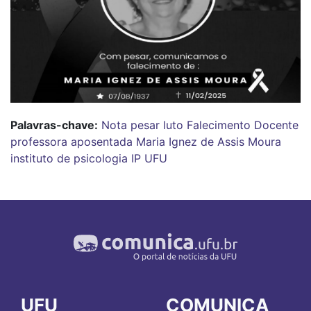
Palavras-chave:
Nota
pesar
luto
Falecimento
Docente
professora
aposentada
Maria Ignez de Assis Moura
instituto de psicologia
IP
UFU
UFU
COMUNICA