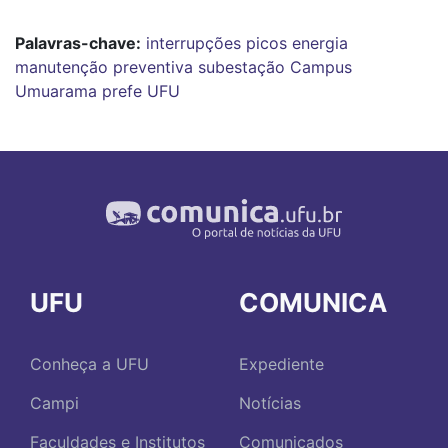
Palavras-chave:
interrupções
picos
energia
manutenção preventiva
subestação
Campus
Umuarama
prefe
UFU
UFU
COMUNICA
Conheça a UFU
Expediente
Campi
Notícias
Faculdades e Institutos
Comunicados