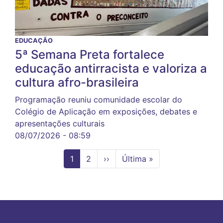
EDUCAÇÃO
5ª Semana Preta fortalece
educação antirracista e valoriza a
cultura afro-brasileira
Programação reuniu comunidade escolar do
Colégio de Aplicação em exposições, debates e
apresentações culturais
08/07/2026 - 08:59
Página
1
Page
2
Próxima
››
Última
Última »
atual
página
página