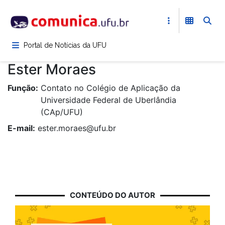
Pular
para
o
conteúdo
Portal de Notícias da UFU
principal
Ester Moraes
Função
Contato no Colégio de Aplicação da
Universidade Federal de Uberlândia
(CAp/UFU)
E-mail
ester.moraes@ufu.br
CONTEÚDO DO AUTOR