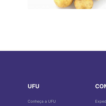
UFU
CO
Conheça a UFU
Exped