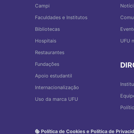
Campi
Notíc
Faculdades e Institutos
Comu
Bibliotecas
Event
Hospitais
UFU n
Restaurantes
DI
Fundações
Apoio estudantil
Instit
Internacionalização
Equip
Uso da marca UFU
Polít
Política de Cookies e Política de Privaci