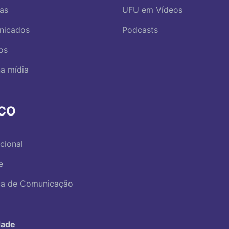
ias
UFU em Vídeos
nicados
Podcasts
os
a mídia
RCO
ucional
e
ica de Comunicação
dade