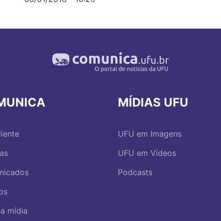
MUNICA
MÍDIAS UFU
iente
UFU em Imagens
ias
UFU em Vídeos
nicados
Podcasts
os
a mídia