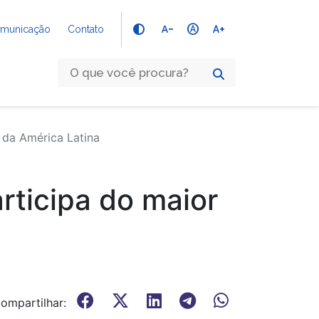
text_decrease
hdr_auto
text_increase
Comunicação
Contato
 da América Latina
rticipa do maior
ompartilhar: