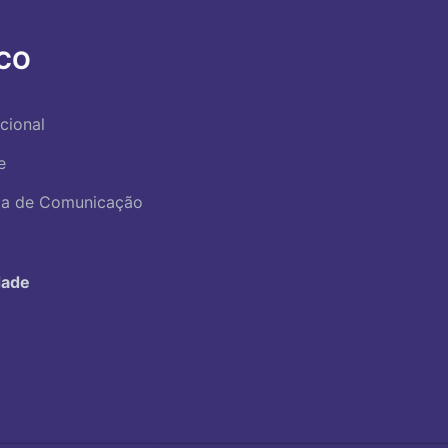
RCO
ucional
e
ica de Comunicação
dade