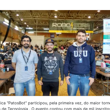
ica "PatosBot" participou, pela primeira vez, do maior tor
á de Tecnologia . O evento contou com mais de mil inscrit