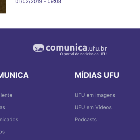
01/02/2019 - 09:08
MUNICA
MÍDIAS UFU
iente
UFU em Imagens
ias
UFU em Vídeos
nicados
Podcasts
os