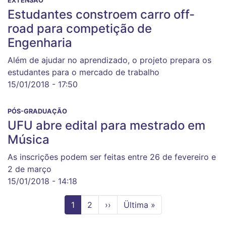
EXTENSÃO
Estudantes constroem carro off-
road para competição de
Engenharia
Além de ajudar no aprendizado, o projeto prepara os
estudantes para o mercado de trabalho
15/01/2018 - 17:50
PÓS-GRADUAÇÃO
UFU abre edital para mestrado em
Música
As inscrições podem ser feitas entre 26 de fevereiro e
2 de março
15/01/2018 - 14:18
Página
1
Page
2
Próxima
››
Última
Ültima »
atual
página
página