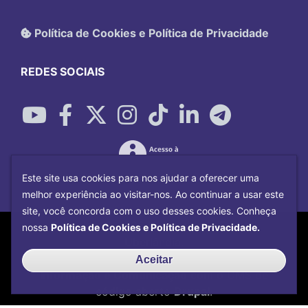
Política de Cookies e Política de Privacidade
REDES SOCIAIS
Este site usa cookies para nos ajudar a oferecer uma
melhor experiência ao visitar-nos. Ao continuar a usar este
site, você concorda com o uso desses cookies. Conheça
Copyright©
2026
Universidade Federal
nossa
Política de Cookies e Política de Privacidade.
Uberlândia.
Desenvolvido por
Centro de Tecnologia da
Aceitar
Informação e Comunicação
com o CMS de
código aberto
Drupal
.