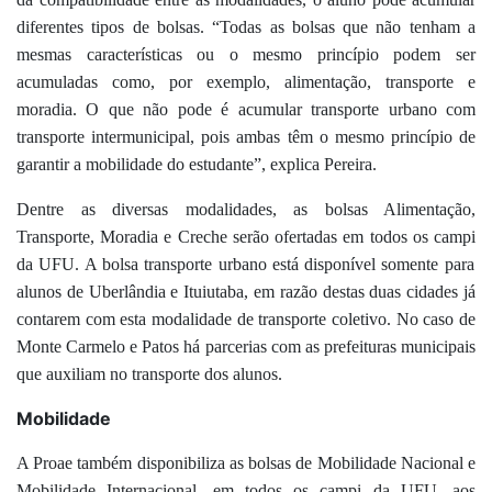
diferentes tipos de
bolsas. “Todas as bolsas que não tenham a
mesma
s
característica
s
ou o mesmo princípio
podem ser
acumuladas como, por exemplo, alimentação, transporte e
moradia. O que não pode é acumular transporte urbano com
transporte intermunicipal,
pois ambas têm o mesmo princípio de
garantir a mobilidade do estudante
”, explica
Pereira.
Dentre as diversas modalidades, as
bolsas
A
limentação,
T
ransporte,
M
oradia e
C
reche serão ofertadas em todos os
campi
da UFU. A bolsa transporte urbano es
t
á disponível
somente
para
alunos de Uberlândia e Ituiutaba, em razão destas duas cidades já
contarem com
est
a modalidade de transporte coletivo. No caso de
Monte Carmelo e Patos há parcerias com as prefeituras municipais
que auxiliam no transporte dos alunos.
Mobilidade
A Proae também disponibiliza as bolsas de Mobilidade Nacional e
Mobilidade Internacional
, em todos os
campi
da UFU,
a
o
s