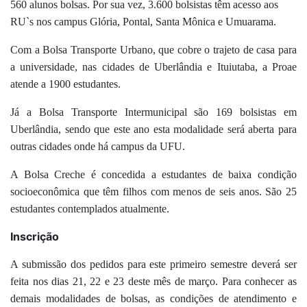
560
alunos
bolsas.
P
or sua vez,
3.600 bolsista
s
têm
acesso aos
RU`s
nos campus
Glória, Pontal
, Santa Mônica
e
Umuarama
.
Com a
B
olsa
T
ransporte
Urbano,
que cobre o
trajeto
de casa para
a universidade,
nas cidades de
Uberlândia e Ituiutaba,
a Proae
atende a
1900
estudantes
.
Já a B
olsa
T
ransporte
I
nterm
u
nicipal
são
169
bolsistas
em
Uberlândia, sendo que este ano
esta modalidade será
ab
erta
para
outras cidades onde há
campus
da UFU.
A Bolsa Creche é concedida a estudantes de baixa condição
socioeconômica que têm filhos com menos de seis anos. São 25
estudantes contemplados atualmente.
Inscrição
A submissão dos pedidos para este primeiro semestre deverá ser
feita nos dias 21, 22 e 23 deste mês de março. Para conhecer as
demais modalidades de bolsas, as condições de atendimento e