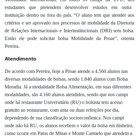
estudante
s
q
ue pretendem desenvolver estudos
em outra
instituição dentro ou fora do país. “O aluno tem que atende
r
aos
crit
é
rios
e ser
aprovado nos processos de mobilidade da Diretoria
de Relações Internacionais e Interinstitucionais (DRI)
sem bolsa.
Então ele pode solicitar bolsa Mobilidade da Proae”, orienta
Pereira.
Atendimento
De acordo com Pereira, h
oje a Proae atende a
4.560
alunos nas
diversas modalidades de bolsas, sendo
1.840
alunos com
Bolsa
Moradia.
Já a modalidade B
olsa
A
limentação, em suas diferentes
modalidades,
são
4.160 alunos
atendidos,
sendo que
nos
campi
onde há restaurante Universitário (RU)
o bolsista tem
acesso
gratuito ao
restaurante,
com uma ou duas refeições por dia,
dependendo d
e sua
classificação s
o
cioeconômica.
N
os
campi
onde não há RU, os alunos recebe
m
o valor da bolsa
em dinheiro,
como ocorre em
Patos de Minas e Monte Carmelo
que atendem a