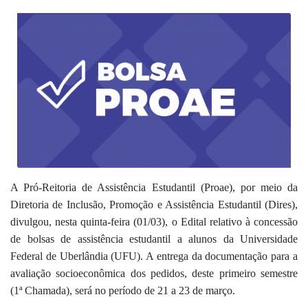
A
Pró-Reitoria de Assistência Estudantil (P
roae
),
por meio da
Diretoria de Inclusão, Promoção e Assistência Estudantil (D
ires
),
divulgou, nesta quinta-feira (01/03),
o
Edital relativo à concessão
de bolsas de assistência estudantil
a
alunos d
a Universidade
Federal de Uberlândia (UFU).
A e
ntrega d
a
documentação para a
avaliação socioeconômica
dos pedidos, deste primeiro semestre
(
1ª Chamada
), será no período de
21 a 23 de março.