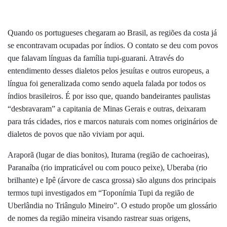
Quando os portugueses chegaram ao Brasil, as regiões da costa já
se encontravam ocupadas por índios. O contato se deu com povos
que falavam línguas da família tupi-guarani. Através do
entendimento desses dialetos pelos jesuítas e outros europeus, a
língua foi generalizada como sendo aquela falada por todos os
índios brasileiros. É por isso que, quando bandeirantes paulistas
“desbravaram” a capitania de Minas Gerais e outras, deixaram
para trás cidades, rios e marcos naturais com nomes originários de
dialetos de povos que não viviam por aqui.
Araporã (lugar de dias bonitos), Iturama (região de cachoeiras),
Paranaíba (rio impraticável ou com pouco peixe), Uberaba (rio
brilhante) e Ipê (árvore de casca grossa) são alguns dos principais
termos tupi investigados em “Toponímia Tupi da região de
Uberlândia no Triângulo Mineiro”. O estudo propõe um glossário
de nomes da região mineira visando rastrear suas origens,