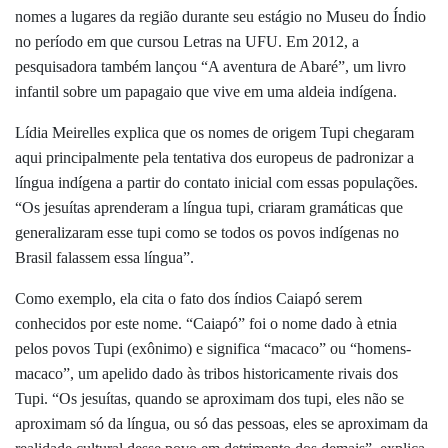
nomes a lugares da região durante seu estágio no Museu do Índio
no período em que cursou Letras na UFU. Em 2012, a
pesquisadora também lançou “A aventura de Abaré”, um livro
infantil sobre um papagaio que vive em uma aldeia indígena.
Lídia Meirelles explica que os nomes de origem Tupi chegaram
aqui principalmente pela tentativa dos europeus de padronizar a
língua indígena a partir do contato inicial com essas populações.
“Os jesuítas aprenderam a língua tupi, criaram gramáticas que
generalizaram esse tupi como se todos os povos indígenas no
Brasil falassem essa língua”.
Como exemplo, ela cita o fato dos índios Caiapó serem
conhecidos por este nome. “Caiapó” foi o nome dado à etnia
pelos povos Tupi (exônimo) e significa “macaco” ou “homens-
macaco”, um apelido dado às tribos historicamente rivais dos
Tupi. “Os jesuítas, quando se aproximam dos tupi, eles não se
aproximam só da língua, ou só das pessoas, eles se aproximam da