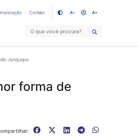
text_decrease
hdr_auto
text_increase
Comunicação
Contato
 de Jenipapo
hor forma de
ompartilhar: