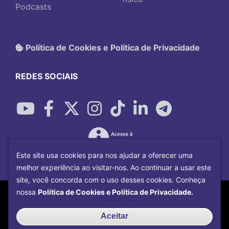
Podcasts
Política de Cookies e Política de Privacidade
REDES SOCIAIS
Este site usa cookies para nos ajudar a oferecer uma
melhor experiência ao visitar-nos. Ao continuar a usar este
site, você concorda com o uso desses cookies. Conheça
Copyright©
2026
Universidade Federal
nossa
Política de Cookies e Política de Privacidade.
Uberlândia.
Desenvolvido por
Centro de Tecnologia da
Aceitar
Informação e Comunicação
com o CMS de