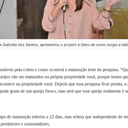
a Gabriela dos Santos, apresentou o projeto e falou de como surgiu a idei
áveis pela coleta e como ocorrerá a maturação teste da pesquisa. “Que
ueijos vão ser maturados na própria propriedade rural, porque temos que
contece na propriedade rural. Depois que essa pesquisa ficar pronta, a g
ente gosta de um queijo fresco, mas será que esse queijo realmente é 
po de maturação inferior a 22 dias, mas reitera que independente do te
 produtores e consumidores.