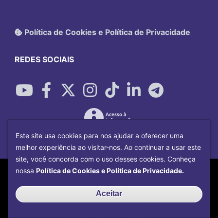
Política de Cookies e Política de Privacidade
REDES SOCIAIS
Este site usa cookies para nos ajudar a oferecer uma
melhor experiência ao visitar-nos. Ao continuar a usar este
site, você concorda com o uso desses cookies. Conheça
Copyright©
2026
Universidade Federal
nossa
Política de Cookies e Política de Privacidade.
Uberlândia.
Desenvolvido por
Centro de Tecnologia da
Aceitar
Informação e Comunicação
com o CMS de
código aberto
Drupal
.