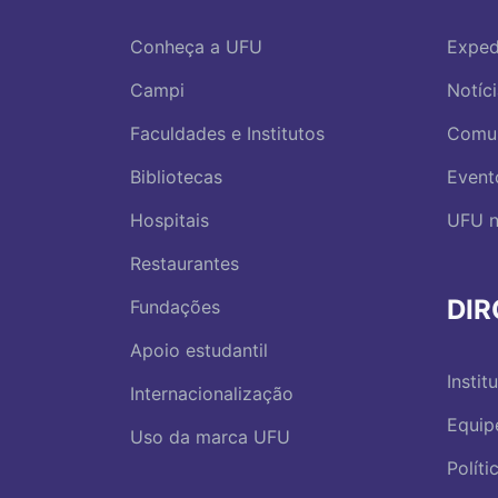
Conheça a UFU
Exped
Campi
Notíc
Faculdades e Institutos
Comu
Bibliotecas
Event
Hospitais
UFU n
Restaurantes
DI
Fundações
Apoio estudantil
Instit
Internacionalização
Equip
Uso da marca UFU
Polít