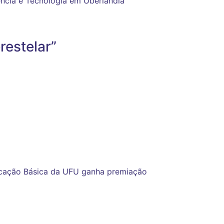
ncia e Tecnologia em Uberlândia
restelar”
ucação Básica da UFU ganha premiação