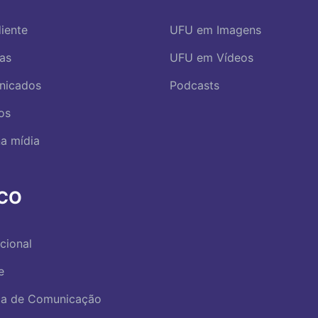
iente
UFU em Imagens
ias
UFU em Vídeos
nicados
Podcasts
os
a mídia
RCO
ucional
e
ica de Comunicação