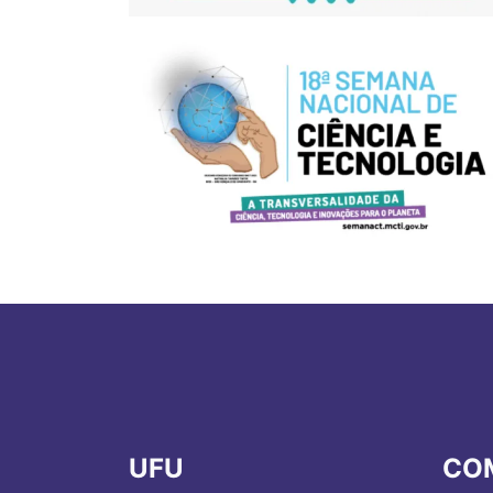
UFU
CO