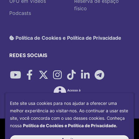
UFU em Vídeos
Reserva de espaço
físico
Podcasts
Política de Cookies e Política de Privacidade
REDES SOCIAIS
Este site usa cookies para nos ajudar a oferecer uma
melhor experiência ao visitar-nos. Ao continuar a usar este
site, você concorda com o uso desses cookies. Conheça
Copyright©
2026
Universidade Federal
nossa
Política de Cookies e Política de Privacidade.
Uberlândia.