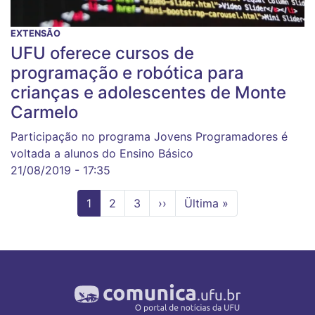
EXTENSÃO
UFU oferece cursos de
programação e robótica para
crianças e adolescentes de Monte
Carmelo
Participação no programa Jovens Programadores é
voltada a alunos do Ensino Básico
21/08/2019 - 17:35
Página
1
Page
2
Page
3
Próxima
››
Última
Ültima »
atual
página
página