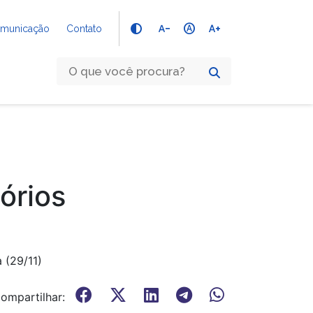
text_decrease
hdr_auto
text_increase
Comunicação
Contato
órios
 (29/11)
ompartilhar: