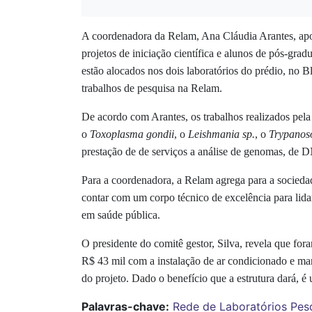
A coordenadora da Relam, Ana Cláudia Arantes, apo
projetos de iniciação científica e alunos de pós-g
estão alocados nos dois laboratórios do prédio, no B
trabalhos de pesquisa na Relam.
De acordo com Arantes, os trabalhos realizados pela
o
Toxoplasma gondii
, o
Leishmania sp.
, o
Trypanos
prestação de de serviços a análise de genomas, de DN
Para a coordenadora, a Relam agrega para a socied
contar com um corpo técnico de excelência para lida
em saúde pública.
O presidente do comitê gestor, Silva, revela que for
R$ 43 mil com a instalação de ar condicionado e m
do projeto. Dado o benefício que a estrutura dará, é 
Palavras-chave:
Rede de Laboratórios
Pesq