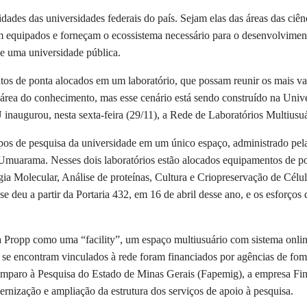
ividades das universidades federais do país. Sejam elas das áreas das ciê
 equipados e forneçam o ecossistema necessário para o desenvolviment
de uma universidade pública.
s de ponta alocados em um laboratório, que possam reunir os mais vari
 área do conhecimento, mas esse cenário está sendo construído na Uni
inaugurou, nesta sexta-feira (29/11), a Rede de Laboratórios Multiusu
upos de pesquisa da universidade em um único espaço, administrado pel
Umuarama. Nesses dois laboratórios estão alocados equipamentos de po
a Molecular, Análise de proteínas, Cultura e Criopreservação de Célul
 se deu a partir da Portaria 432, em 16 de abril desse ano, e os esforç
à Propp como uma “facility”, um espaço
multiusuário com sistema onl
e se encontram vinculados à rede foram financiados por agências de fo
mparo à Pesquisa do Estado de Minas Gerais (Fapemig), a empresa Fina
ernização e ampliação da estrutura dos serviços de apoio à pesquisa.