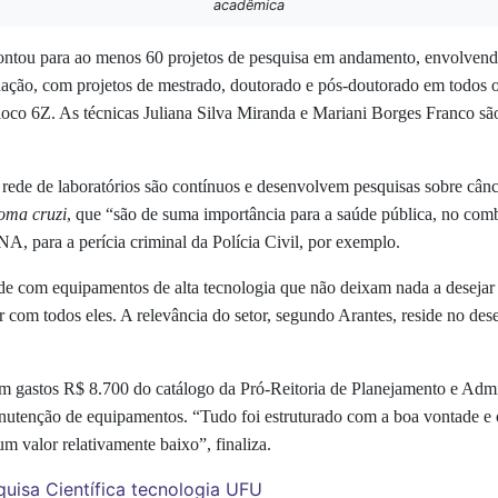
acadêmica
ntou para ao menos 60 projetos de pesquisa em andamento, envolvend
raduação, com projetos de mestrado, doutorado e pós-doutorado em tod
loco 6Z. As técnicas Juliana Silva Miranda e Mariani Borges Franco são
 rede de laboratórios são contínuos e desenvolvem pesquisas sobre cânc
oma cruzi
, que “são de suma importância para a saúde pública, no com
A, para a perícia criminal da Polícia Civil, por exemplo.
ade com equipamentos de alta tecnologia
que não deixam nada a desejar 
r com todos eles. A relevância do setor, segundo Arantes, reside no d
am gastos R$ 8.700 do catálogo da Pró-Reitoria de Planejamento e Admini
anutenção de equipamentos. “
Tudo foi estruturado com a boa vontade e 
um valor relativamente baixo”, finaliza.
uisa Científica
tecnologia
UFU