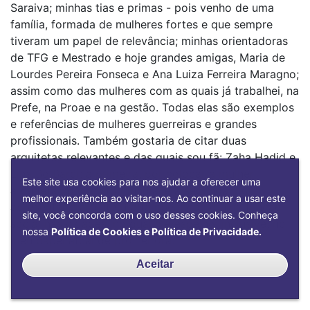
Saraiva; minhas tias e primas - pois venho de uma
família, formada de mulheres fortes e que sempre
tiveram um papel de relevância; minhas orientadoras
de TFG e Mestrado e hoje grandes amigas, Maria de
Lourdes Pereira Fonseca e Ana Luiza Ferreira Maragno;
assim como das mulheres com as quais já trabalhei, na
Prefe, na Proae e na gestão. Todas elas são exemplos
e referências de mulheres guerreiras e grandes
profissionais. Também gostaria de citar duas
arquitetas relevantes e das quais sou fã: Zaha Hadid e
Lina Bo Bardi; a primeira, por colocar a mulher
Este site usa cookies para nos ajudar a oferecer uma
arquiteta no circuito mundial e a segunda, por
melhor experiência ao visitar-nos. Ao continuar a usar este
apresentar a arquitetura também como uma função
site, você concorda com o uso desses cookies. Conheça
social nas cidades, no qual me espelho, inclusive, no
nossa
Política de Cookies e Política de Privacidade.
meu papel atual de pró-reitora.
Aceitar