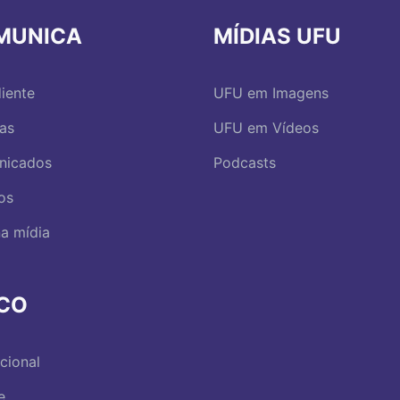
MUNICA
MÍDIAS UFU
iente
UFU em Imagens
ias
UFU em Vídeos
nicados
Podcasts
os
a mídia
RCO
ucional
e