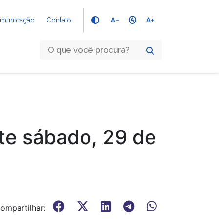
text_decrease
hdr_auto
text_increase
Comunicação
Contato
te sábado, 29 de
ompartilhar: