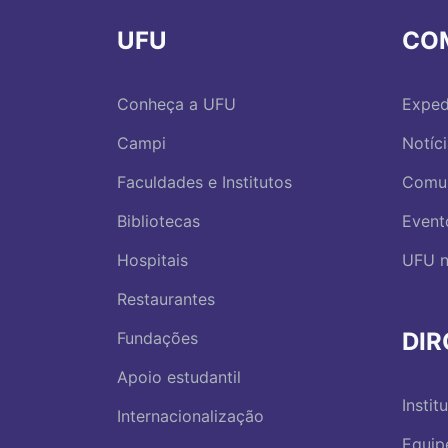
UFU
CO
Conheça a UFU
Exped
Campi
Notíc
Faculdades e Institutos
Comu
Bibliotecas
Event
Hospitais
UFU n
Restaurantes
DI
Fundações
Apoio estudantil
Instit
Internacionalização
Equip